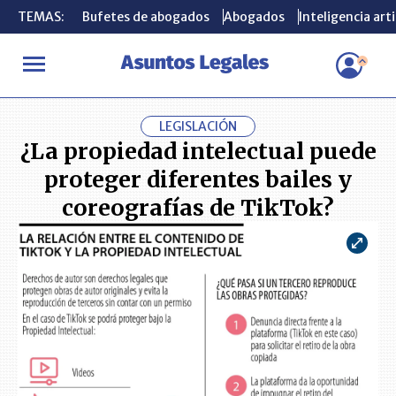
TEMAS:
TEMAS:
Bufetes de abogados
Bufetes de abogados
Abogados
Abogados
Inteligencia arti
Inteligencia arti
INICIO
CONSUMIDOR
¿La propiedad intelectual puede proteger 
LEGISLACIÓN
¿La propiedad intelectual puede
proteger diferentes bailes y
coreografías de TikTok?