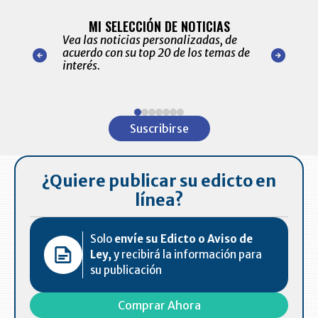
BITÁCORA 
ALERTAS
MI SELECCIÓN DE NOTICIAS
Recopilación
ónico las
Vea las noticias personalizadas, de
económicos 
r nuestro
acuerdo con su top 20 de los temas de
comportamie
amente para
interés.
de las 10.0
ventas en C
Item
1
Suscribirse
of
7
¿Quiere publicar su edicto en
línea?
Solo
envíe su Edicto o Aviso de
Ley,
y recibirá la información para
su publicación
Comprar Ahora