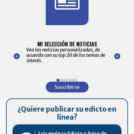
BITÁCORA 
ALERTAS
MI SELECCIÓN DE NOTICIAS
Recopilación
ónico las
Vea las noticias personalizadas, de
económicos 
r nuestro
acuerdo con su top 20 de los temas de
comportamie
amente para
interés.
de las 10.0
ventas en C
Item
1
Suscribirse
of
7
¿Quiere publicar su edicto en
línea?
Solo
envíe su Edicto o Aviso de