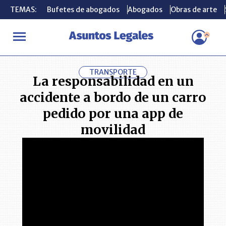
TEMAS:
TEMAS:
Bufetes de abogados
Bufetes de abogados
Abogados
Abogados
Obras de arte
Obras de arte
INICIO
CONSUMIDOR
La responsabilidad en un accidente a bor
TRANSPORTE
La responsabilidad en un
accidente a bordo de un carro
pedido por una app de
movilidad