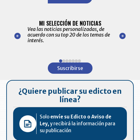
BITÁCORA 
ALERTAS
MI SELECCIÓN DE NOTICIAS
Recopilación
ónico las
Vea las noticias personalizadas, de
económicos 
r nuestro
acuerdo con su top 20 de los temas de
comportamie
amente para
interés.
de las 10.0
ventas en C
Item
1
Suscribirse
of
7
¿Quiere publicar su edicto en
línea?
Solo
envíe su Edicto o Aviso de
Ley,
y recibirá la información para
su publicación