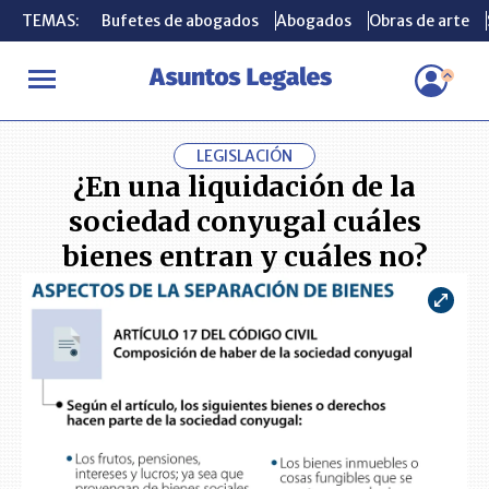
TEMAS:
TEMAS:
Bufetes de abogados
Bufetes de abogados
Abogados
Abogados
Obras de arte
Obras de arte
INICIO
CONSUMIDOR
¿En una liquidación de la sociedad conyug
LEGISLACIÓN
¿En una liquidación de la
sociedad conyugal cuáles
bienes entran y cuáles no?