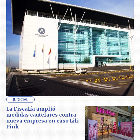
JUDICIAL
La Fiscalía amplió
medidas cautelares contra
nueva empresa en caso Lili
Pink