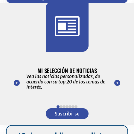
BITÁCORA 
ALERTAS
MI SELECCIÓN DE NOTICIAS
Recopilación
ónico las
Vea las noticias personalizadas, de
económicos 
r nuestro
acuerdo con su top 20 de los temas de
comportamie
amente para
interés.
de las 10.0
ventas en C
Item
1
Suscribirse
of
7