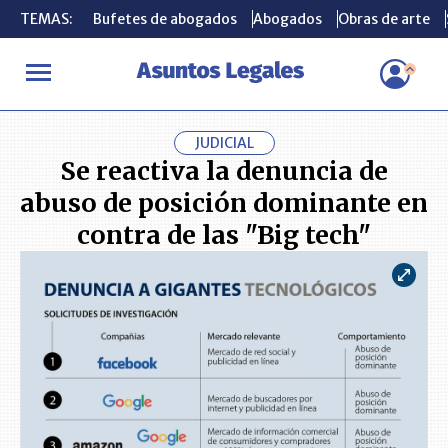
TEMAS:
TEMAS:
Bufetes de abogados
Bufetes de abogados
Abogados
Abogados
Obras de arte
Obras de arte
INICIO
CONSUMIDOR
Se reactiva la denuncia de abuso de posic
JUDICIAL
Se reactiva la denuncia de
abuso de posición dominante en
contra de las "Big tech"