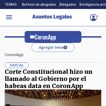
TEMAS:
TEMAS:
Bufetes de abogados
Bufetes de abogados
Abogados
Abogados
Inteligencia arti
Inteligencia arti
INICIO
CoronApp
CoronApp
Agregar tema
CoronApp
JUDICIAL
Corte Constitucional hizo un
llamado al Gobierno por el
habeas data en CoronApp