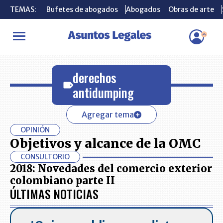
TEMAS:
TEMAS:
Bufetes de abogados
Bufetes de abogados
Abogados
Abogados
Obras de arte
Obras de arte
INICIO
derechos antidumping
derechos
antidumping
Agregar tema
OPINIÓN
Objetivos y alcance de la OMC
CONSULTORIO
2018: Novedades del comercio exterior
colombiano parte II
ÚLTIMAS NOTICIAS