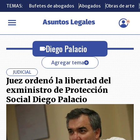
TEMAS:
TEMAS:
Bufetes de abogados
Bufetes de abogados
Abogados
Abogados
Obras de arte
Obras de arte
INICIO
Diego Palacio
Diego Palacio
Agregar tema
JUDICIAL
Juez ordenó la libertad del
exministro de Protección
Social Diego Palacio