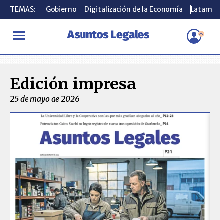
TEMAS:
TEMAS:
Gobierno
Gobierno
Digitalización de la Economía
Digitalización de la Economía
Latam
Latam
INICIO
Ediciones Impresas
Edición impresa
25 de mayo de 2026