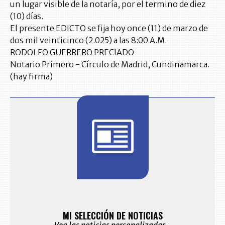
un lugar visible de la notaría, por el termino de diez
(10) días.
El presente EDICTO se fija hoy once (11) de marzo de
dos mil veinticinco (2.025) a las 8:00 A.M.
RODOLFO GUERRERO PRECIADO
Notario Primero - Círculo de Madrid, Cundinamarca.
(hay firma)
BITÁCORA 
10.
ES Y ALERTAS
MI SELECCIÓN DE NOTICIAS
Recopilación cl
eo electrónico