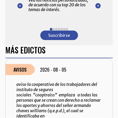
Vea las noticias personalizadas,
sectores econó
ccionadas por
de acuerdo con su top 20 de los
del comportami
itorial
temas de interés.
detallado de l
ara usted.
primeras empre
Colombia
Item
1
Suscribirse
of
7
MÁS EDICTOS
AVISOS
2026 - 08 - 05
aviso la cooperativa de los trabajadores del
instituto de seguros
sociales “cooptraiss” emplaza a todas las
personas que se crean con derecho a reclamar
los aportes y ahorros del señor armando
chaves williams (q.e.p.d.), el cual se
identificaba en