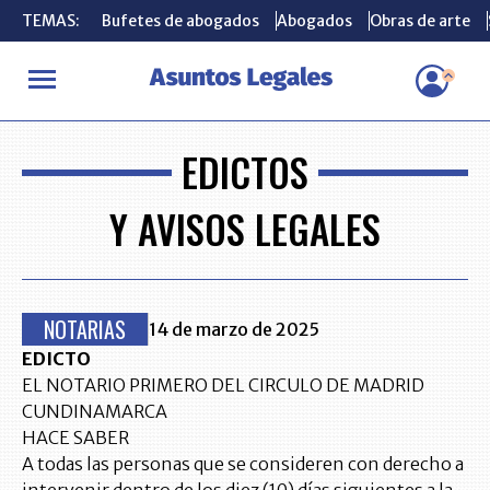
TEMAS:
TEMAS:
Bufetes de abogados
Bufetes de abogados
Abogados
Abogados
Obras de arte
Obras de arte
EDICTOS
Y AVISOS LEGALES
NOTARIAS
14 de marzo de 2025
EDICTO
EL NOTARIO PRIMERO DEL CIRCULO DE MADRID
CUNDINAMARCA
HACE SABER
A todas las personas que se consideren con derecho a