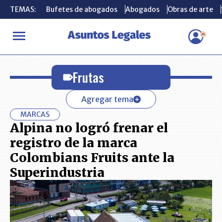
TEMAS:
TEMAS:
Bufetes de abogados
Bufetes de abogados
Abogados
Abogados
Obras de arte
Obras de arte
INICIO
Frutas
Frutas
Agregar tema
MARCAS
Alpina no logró frenar el
registro de la marca
Colombians Fruits ante la
Superindustria