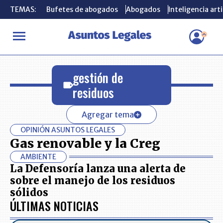
TEMAS:
TEMAS:
Bufetes de abogados
Bufetes de abogados
Abogados
Abogados
Inteligencia arti
Inteligencia arti
INICIO
gestión de residuos
gestión de
residuos
Agregar tema
OPINIÓN ASUNTOS LEGALES
Gas renovable y la Creg
AMBIENTE
La Defensoría lanza una alerta de
sobre el manejo de los residuos
sólidos
ÚLTIMAS NOTICIAS