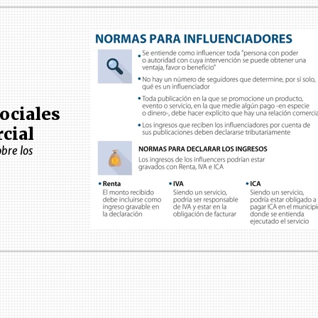
ociales
cial
bre los