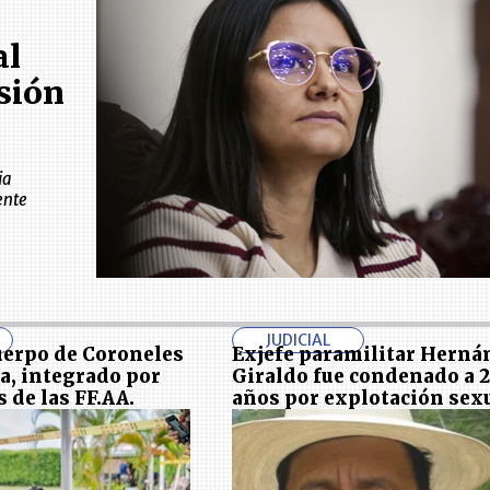
al
sión
ia
ente
JUDICIAL
Cuerpo de Coroneles
Exjefe paramilitar Herná
va, integrado por
Giraldo fue condenado a 
de las FF.AA.
años por explotación sex