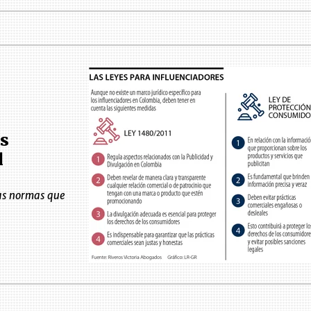
os
l
las normas que