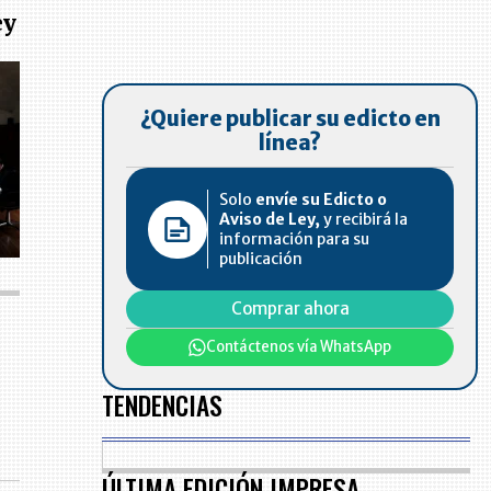
ey
¿Quiere publicar su edicto en
línea?
Solo
envíe su Edicto o
Aviso de Ley,
y recibirá la
información para su
publicación
Comprar ahora
Contáctenos vía WhatsApp
TENDENCIAS
ÚLTIMA EDICIÓN IMPRESA