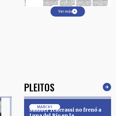
Ver más
PLEITOS
MARCAS
Samuel Tcherassi no frenó a
Luna del Río en la