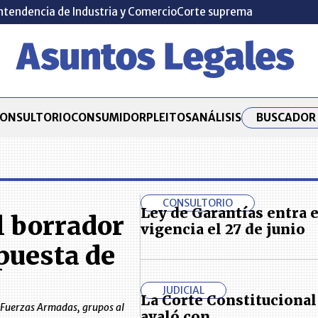
ntendencia de Industria y Comercio
Corte suprema
BUSCADOR 
ONSULTORIO
CONSUMIDOR
PLEITOS
ANÁLISIS
CONSULTORIO
Ley de Garantías entra 
l borrador
vigencia el 27 de junio
opuesta de
JUDICIAL
La Corte Constitucional
as Fuerzas Armadas, grupos al
avaló con