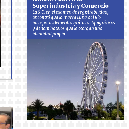
Superindustria y Comercio
La SIC, en el examen de registrabilidad,
encontró que la marca Luna del Río
incorpora elementos gráficos, tipográficos
y denominativos que le otorgan una
identidad propia