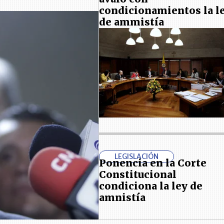
condicionamientos la l
de ammistía
LEGISLACIÓN
Ponencia en la Corte
Constitucional
condiciona la ley de
amnistía