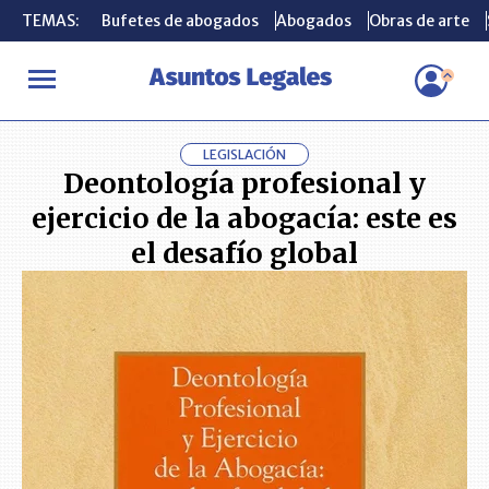
TEMAS:
TEMAS:
Bufetes de abogados
Bufetes de abogados
Abogados
Abogados
Obras de arte
Obras de arte
INICIO
LIBROS
Deontología profesional y ejercicio de la abogacía
LEGISLACIÓN
Deontología profesional y
ejercicio de la abogacía: este es
el desafío global