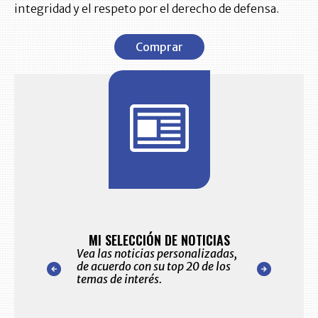
integridad y el respeto por el derecho de defensa.
Comprar
BITÁCORA 
10.
ES Y ALERTAS
MI SELECCIÓN DE NOTICIAS
Recopilación cl
eo electrónico
Vea las noticias personalizadas,
sectores econó
ccionadas por
de acuerdo con su top 20 de los
del comportami
itorial
temas de interés.
detallado de l
ara usted.
primeras empre
Colombia