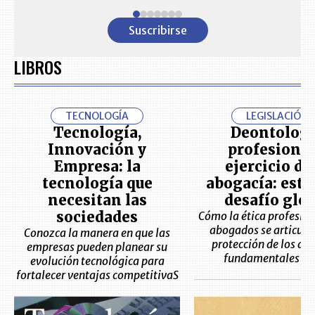
Item
1
Suscribirse
of
7
LIBROS
TECNOLOGÍA
LEGISLACIÓN
Tecnología,
Deontologí
Innovación y
profesional
Empresa: la
ejercicio de
tecnología que
abogacía: este 
necesitan las
desafío glob
sociedades
Cómo la ética profesion
abogados se articula 
Conozca la manera en que las
protección de los de
empresas pueden planear su
fundamentales y 
evolución tecnológica para
fortalecer ventajas competitivaS