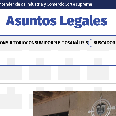
ntendencia de Industria y Comercio
Corte suprema
BUSCADOR 
ONSULTORIO
CONSUMIDOR
PLEITOS
ANÁLISIS