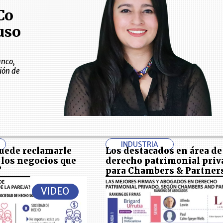
Co
uso
anco,
ión de
INDUSTRIA
puede reclamarle
Los destacados en área de
 los negocios que
derecho patrimonial priv
?
para Chambers & Partner
VIDEO