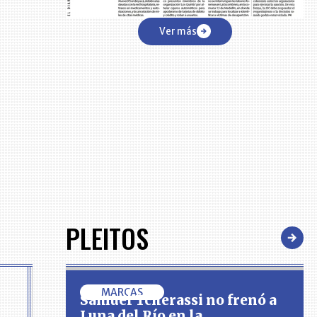
Ver más
PLEITOS
MARCAS
Samuel Tcherassi no frenó a
Luna del Río en la