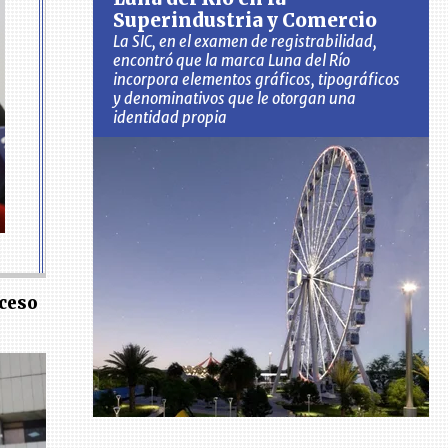
Superindustria y Comercio
La SIC, en el examen de registrabilidad,
encontró que la marca Luna del Río
incorpora elementos gráficos, tipográficos
y denominativos que le otorgan una
identidad propia
oceso