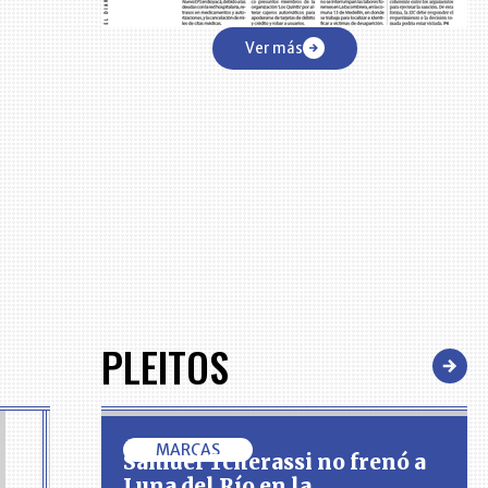
Ver más
PLEITOS
MARCAS
Samuel Tcherassi no frenó a
Luna del Río en la