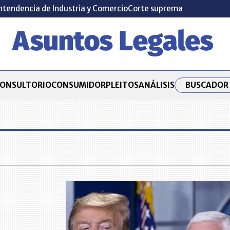
ntendencia de Industria y Comercio
Corte suprema
BUSCADOR 
ONSULTORIO
CONSUMIDOR
PLEITOS
ANÁLISIS