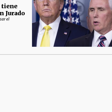
 tiene
an Jurado
sar el