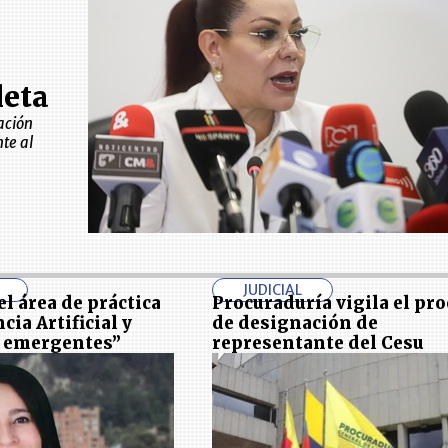
leta
ación
te al
JUDICIAL
l área de práctica
Procuraduría vigila el pr
cia Artificial y
de designación de
s emergentes”
representante del Cesu