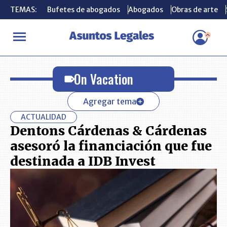
TEMAS:
TEMAS:
Bufetes de abogados
Bufetes de abogados
Abogados
Abogados
Obras de arte
Obras de arte
INICIO
On Vacation
On Vacation
Agregar tema
ACTUALIDAD
Dentons Cárdenas & Cárdenas
asesoró la financiación que fue
destinada a IDB Invest