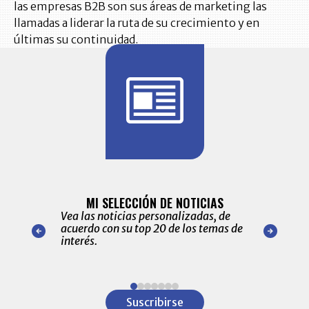
las empresas B2B son sus áreas de marketing las
llamadas a liderar la ruta de su crecimiento y en
últimas su continuidad.
BITÁCORA 
ALERTAS
MI SELECCIÓN DE NOTICIAS
Recopilación
ónico las
Vea las noticias personalizadas, de
económicos 
r nuestro
acuerdo con su top 20 de los temas de
comportamie
amente para
interés.
de las 10.0
ventas en C
Item
1
Suscribirse
of