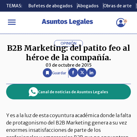
TEMAS:
TEMAS:
Bufetes de abogados
Bufetes de abogados
Abogados
Abogados
Obras de arte
Obras de arte
INICIO
OPINIÓN ASUNTOS LEGALES
B2B Marketing: del patito
OPINIÓN
B2B Marketing: del patito feo al
héroe de la compañía.
03 de octubre de 2015
Guardar
Canal de noticias de Asuntos Legales
Y es a la luz de esta coyuntura académica donde la falta
de protagonismo del B2B Marketing genera a su vez
enormes insatisfacciones de parte de los