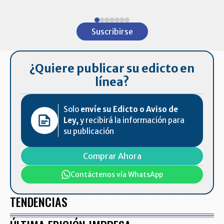
Item
1
Suscribirse
of
7
¿Quiere publicar su edicto en
línea?
Solo
envíe su Edicto o Aviso de
Ley,
y recibirá la información para
su publicación
Comprar Ahora
Contáctenos vía WhatsApp
TENDENCIAS