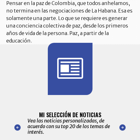
Pensar en la paz de Colombia, que todos anhelamos,
no termina en las negociaciones de La Habana. Esa es
solamente una parte. Lo que se requiere es generar
una conciencia colectiva de paz, desde los primeros
años de vida de la persona. Paz, a partir de la
educación.
BITÁCORA 
ALERTAS
MI SELECCIÓN DE NOTICIAS
Recopilación
ónico las
Vea las noticias personalizadas, de
económicos 
r nuestro
acuerdo con su top 20 de los temas de
comportamie
amente para
interés.
de las 10.0
ventas en C