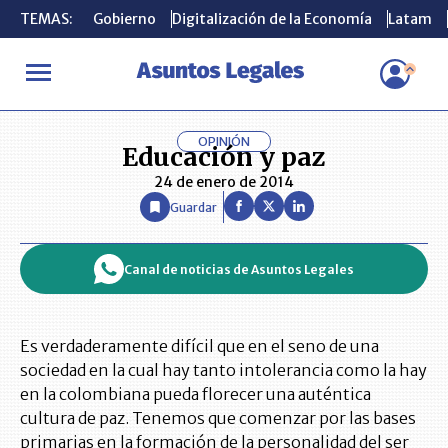
TEMAS:
TEMAS:
Gobierno
Gobierno
Digitalización de la Economía
Digitalización de la Economía
Latam
Latam
INICIO
OPINIÓN ASUNTOS LEGALES
Educación y paz
OPINIÓN
Educación y paz
24 de enero de 2014
Guardar
Canal de noticias de Asuntos Legales
Es verdaderamente difícil que en el seno de una
sociedad en la cual hay tanto intolerancia como la hay
en la colombiana pueda florecer una auténtica
cultura de paz. Tenemos que comenzar por las bases
primarias en la formación de la personalidad del ser