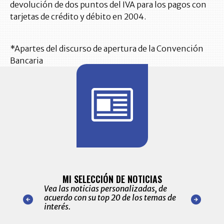
devolución de dos puntos del IVA para los pagos con
tarjetas de crédito y débito en 2004.
*Apartes del discurso de apertura de la Convención
Bancaria
BITÁCORA 
ALERTAS
MI SELECCIÓN DE NOTICIAS
Recopilación
ónico las
Vea las noticias personalizadas, de
económicos 
r nuestro
acuerdo con su top 20 de los temas de
comportamie
amente para
interés.
de las 10.0
ventas en C