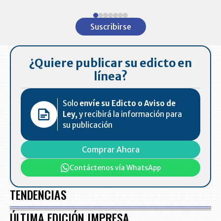
Item
1
Suscribirse
of
7
¿Quiere publicar su edicto en
línea?
Solo
envíe su Edicto o Aviso de
Ley,
y recibirá la información para
su publicación
Comprar Ahora
Contáctenos vía WhatsApp
TENDENCIAS
ÚLTIMA EDICIÓN IMPRESA