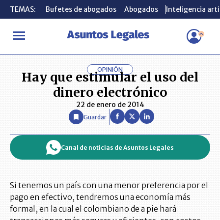
TEMAS:
TEMAS:
Bufetes de abogados
Bufetes de abogados
Abogados
Abogados
Inteligencia arti
Inteligencia arti
INICIO
OPINIÓN ASUNTOS LEGALES
Hay que estimular el uso d
OPINIÓN
Hay que estimular el uso del
dinero electrónico
22 de enero de 2014
Guardar
Canal de noticias de Asuntos Legales
Si tenemos un país con una menor preferencia por el
pago en efectivo, tendremos una economía más
formal, en la cual el colombiano de a pie hará