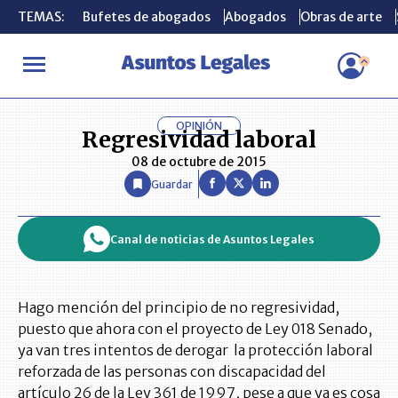
TEMAS:
TEMAS:
Bufetes de abogados
Bufetes de abogados
Abogados
Abogados
Obras de arte
Obras de arte
INICIO
OPINIÓN ASUNTOS LEGALES
Regresividad laboral
OPINIÓN
Regresividad laboral
08 de octubre de 2015
Guardar
Canal de noticias de Asuntos Legales
Hago mención del principio de no regresividad,
puesto que ahora con el proyecto de Ley 018 Senado,
ya van tres intentos de derogar la protección laboral
reforzada de las personas con discapacidad del
artículo 26 de la Ley 361 de 1997, pese a que ya es cosa