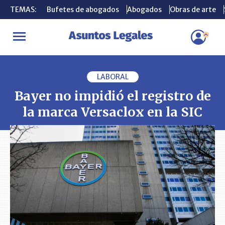
TEMAS:
TEMAS:
Bufetes de abogados
Bufetes de abogados
Abogados
Abogados
Obras de arte
Obras de arte
INICIO
PLEITOS
Bayer no impidió el registro de la marca Versacl
LABORAL
Bayer no impidió el registro de
la marca Versaclox en la SIC