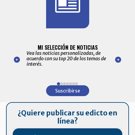
BITÁCORA 
ALERTAS
MI SELECCIÓN DE NOTICIAS
Recopilación
ónico las
Vea las noticias personalizadas, de
económicos 
r nuestro
acuerdo con su top 20 de los temas de
comportamie
amente para
interés.
de las 10.0
ventas en C
Item
1
Suscribirse
of
7
¿Quiere publicar su edicto en
línea?