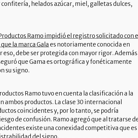
 confitería, helados azúcar, miel, galletas dulces,
Productos Ramo impidió el registro solicitado con e
que la marca Gala
es notoriamente conocida en
r eso, debe ser protegida con mayor rigor. Además
seguró que Gama es ortográfica y fonéticamente
n su signo.
oductos Ramo tuvo en cuenta la clasificación a la
n ambos productos. La clase 30 internacional
uctos coincidentes y, por lo tanto, se podría
iesgo de confusión. Ramo agregó que al tratarse d
ncidentes existe una conexidad competitiva que es
istrabilidad del signo.