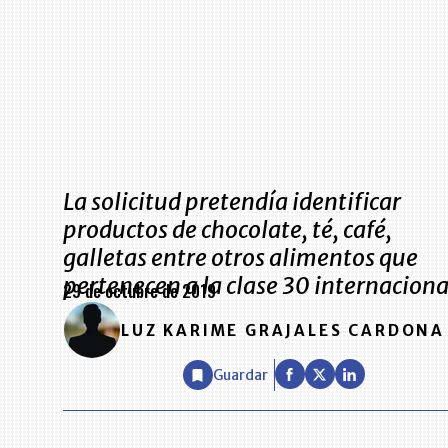
La solicitud pretendía identificar
productos de chocolate, té, café,
galletas entre otros alimentos que
pertenecen a la clase 30 internaciona
29 de octubre de 2019
LUZ KARIME GRAJALES CARDONA
Guardar