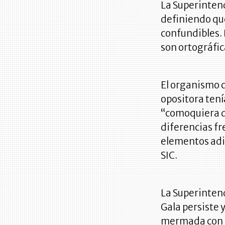
La Superinten
definiendo qu
confundibles. 
son ortográfic
El organismo 
opositora tení
“comoquiera q
diferencias fr
elementos adic
SIC.
La Superintend
Gala persiste 
mermada con e