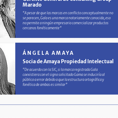
Marado
“A pesar de que las marcas en conflicto conceptualmente no
se parecen, Gala es una marca notoriamente conocida, eso
no permite a ningún empresario comercializar productos
cercanos fonéticamente”
ÁNGELA AMAYA
Socia de Amaya Propiedad Intelectual
“De acuerdo con la SIC, si la marca registrada Gala
coexistiera con el signo solicitado Gama se induciría al
público a error debido a que la estructura ortográfica y
fonética de ambas es similar”