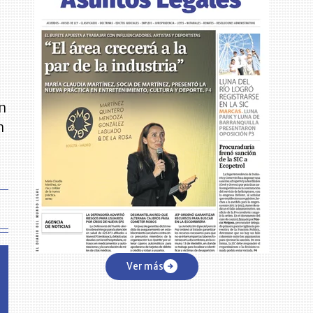
on
n
Ver más