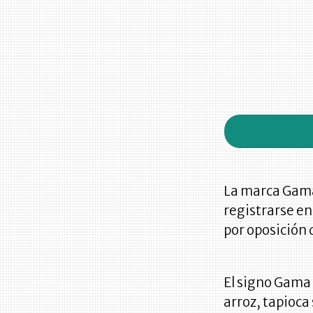
La marca Gama
registrarse en
por oposición 
El signo Gama 
arroz, tapioca