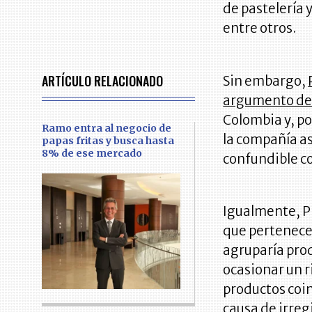
de pastelería y
entre otros.
ARTÍCULO RELACIONADO
Sin embargo,
argumento de 
Colombia y, po
Ramo entra al negocio de
la compañía a
papas fritas y busca hasta
8% de ese mercado
confundible co
Igualmente, Pr
que pertenece
agruparía prod
ocasionar un r
productos coi
causa de irreg