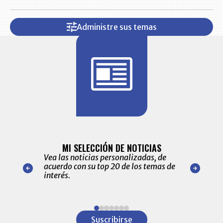
Administre sus temas
BITÁCORA 
ALERTAS
MI SELECCIÓN DE NOTICIAS
Recopilación
ónico las
Vea las noticias personalizadas, de
económicos 
r nuestro
acuerdo con su top 20 de los temas de
comportamie
amente para
interés.
de las 10.0
ventas en C
Item
1
Suscribirse
of