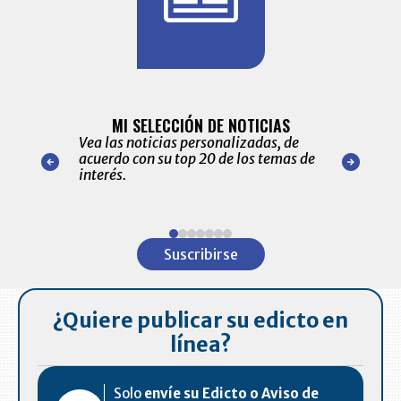
BITÁCORA 
ALERTAS
MI SELECCIÓN DE NOTICIAS
Recopilación
ónico las
Vea las noticias personalizadas, de
económicos 
r nuestro
acuerdo con su top 20 de los temas de
comportamie
amente para
interés.
de las 10.0
ventas en C
Item
1
Suscribirse
of
7
¿Quiere publicar su edicto en
línea?
Solo
envíe su Edicto o Aviso de