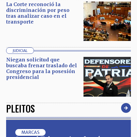
La Corte reconoció la
discriminación por peso
tras analizar caso en el
transporte
JUDICIAL
Niegan solicitud que
buscaba frenar traslado del
Congreso para la posesión
presidencial
PLEITOS
MARCAS