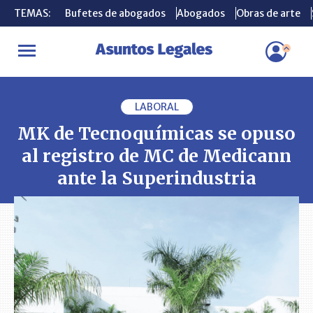
TEMAS:
TEMAS:
Bufetes de abogados
Bufetes de abogados
Abogados
Abogados
Obras de arte
Obras de arte
INICIO
PLEITOS
MK de Tecnoquímicas se opuso al registro de M
LABORAL
MK de Tecnoquímicas se opuso
al registro de MC de Medicann
ante la Superindustria