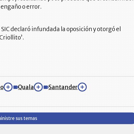
 engaño o error.
 SIC declaró infundada la oposición y otorgó el
Criollito’.
io
Quala
Santander
inistre sus temas