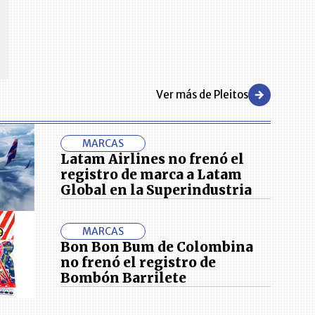
Reviva en primera fila todos los foros y cátedras LR. Espacios de
s y regiones del
conocimiento alrededor de los temas económicos, empresariales y
.000 primeras empresas
financieros que permiten el posicionamiento y desarrollo de los
negocios en el país.
Ver más de Pleitos
MARCAS
Latam Airlines no frenó el
registro de marca a Latam
Global en la Superindustria
MARCAS
Bon Bon Bum de Colombina
no frenó el registro de
Bombón Barrilete