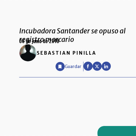
Incubadora Santander se opuso al
registro marcario
06 de junio de 2018
SEBASTIAN PINILLA
Guardar