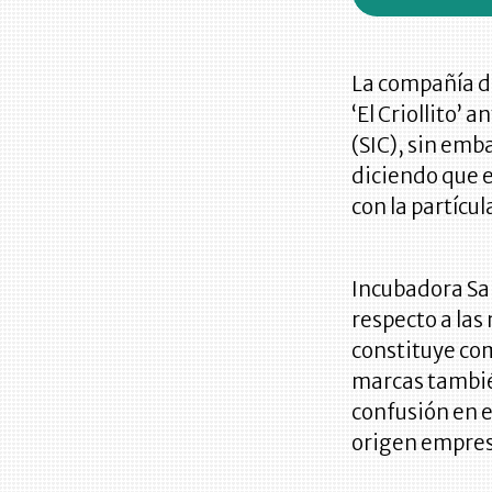
La compañía de
‘El Criollito’
(SIC), sin emb
diciendo que e
con la partícula 
Incubadora Sa
respecto a las 
constituye com
marcas también
confusión en e
origen empresa