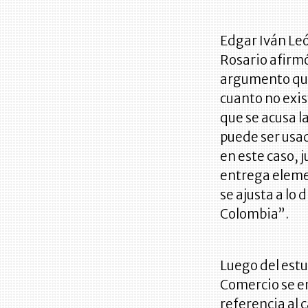
Edgar Iván Leó
Rosario afirmó
argumento que
cuanto no exis
que se acusa la
puede ser usa
en este caso, j
entrega eleme
se ajusta a lo
Colombia”.
Luego del estu
Comercio se e
referencia al