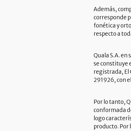
Además, comple
corresponde p
fonética y ort
respecto a tod
Quala S.A. en 
se constituye
registrada, El 
291926, con el
Por lo tanto, 
conformada de 
logo caracterí
producto. Por l