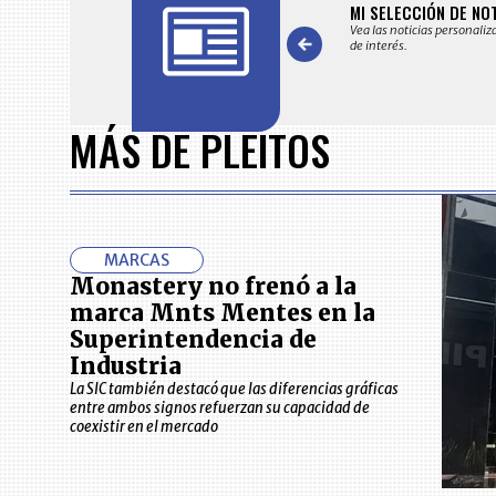
FICACIONES Y ALERTAS
MI SELECCIÓN DE NO
 en su correo electrónico las noticias seleccionadas por nuestro
Vea las noticias personaliz
 editorial exclusivamente para usted.
de interés.
Item
1
MÁS DE PLEITOS
of
7
MARCAS
Monastery no frenó a la
marca Mnts Mentes en la
Superintendencia de
Industria
La SIC también destacó que las diferencias gráficas
entre ambos signos refuerzan su capacidad de
coexistir en el mercado