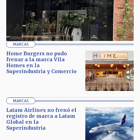
MARCAS
Home Burgers no pudo
frenar a la marca Vila
Homes en la
Superindustria y Comercio
MARCAS
Latam Airlines no frenó el
registro de marca a Latam
Global en la
Superindustria