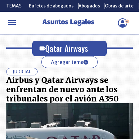
TEMAS:
TEMAS:
Bufetes de abogados
Bufetes de abogados
Abogados
Abogados
Obras de arte
Obras de arte
INICIO
Qatar Airways
Qatar Airways
Agregar tema
JUDICIAL
Airbus y Qatar Airways se
enfrentan de nuevo ante los
tribunales por el avión A350