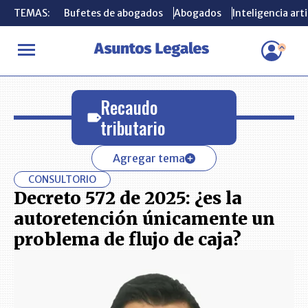
TEMAS:
TEMAS:
Bufetes de abogados
Bufetes de abogados
Abogados
Abogados
Inteligencia arti
Inteligencia arti
INICIO
Recaudo tributario
Recaudo
tributario
Agregar tema
CONSULTORIO
Decreto 572 de 2025: ¿es la
autoretención únicamente un
problema de flujo de caja?