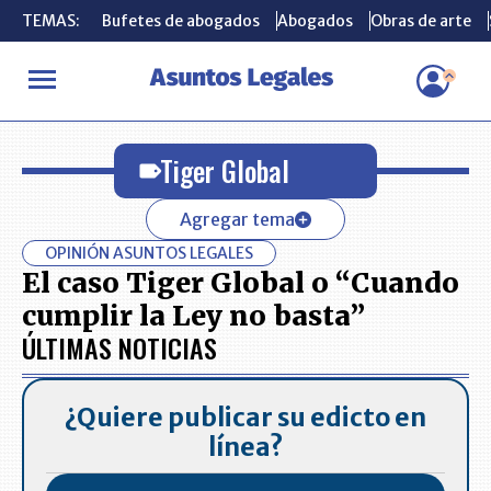
TEMAS:
TEMAS:
Bufetes de abogados
Bufetes de abogados
Abogados
Abogados
Obras de arte
Obras de arte
INICIO
Tiger Global
Tiger Global
Agregar tema
OPINIÓN ASUNTOS LEGALES
El caso Tiger Global o “Cuando
cumplir la Ley no basta”
ÚLTIMAS NOTICIAS
¿Quiere publicar su edicto en
línea?