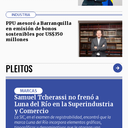
INDUSTRIA
PPU asesoró a Barranquilla
en emisión de bonos
sostenibles por US$350
millones
PLEITOS
MARCAS
Samuel Tcherassi no frenó a
Luna del Río en la Superindustria
y Comercio
La SIC, en el examen de registrabilidad, encontró que la
marca Luna del Río incorpora elementos gráficos,
tipográficos y denominativos que le otorgan una