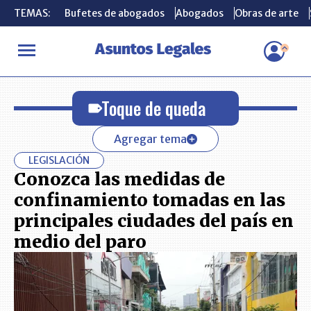
TEMAS:
TEMAS:
Bufetes de abogados
Bufetes de abogados
Abogados
Abogados
Obras de arte
Obras de arte
INICIO
Toque de queda
Toque de queda
Agregar tema
LEGISLACIÓN
Conozca las medidas de
confinamiento tomadas en las
principales ciudades del país en
medio del paro