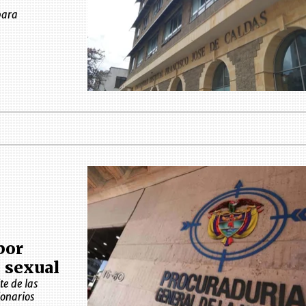
para
por
 sexual
te de las
ionarios