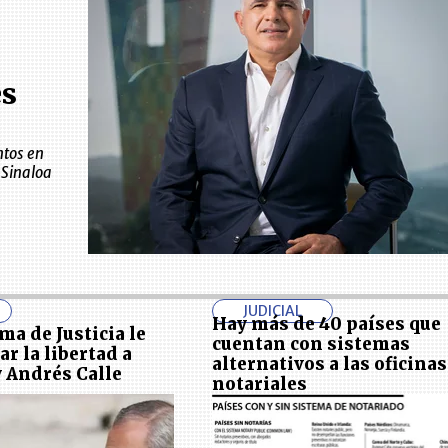
es
ntos en
 Sinaloa
JUDICIAL
Hay más de 40 países que
ma de Justicia le
cuentan con sistemas
ar la libertad a
alternativos a las oficinas
 Andrés Calle
notariales