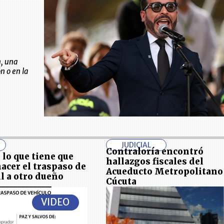
n, una
n o en la
JUDICIAL
Contraloría encontró
 lo que tiene que
hallazgos fiscales del
acer el traspaso de
Acueducto Metropolitano
l a otro dueño
Cúcuta
VIDEO