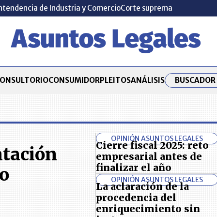
ntendencia de Industria y Comercio
Corte suprema
BUSCADOR 
ONSULTORIO
CONSUMIDOR
PLEITOS
ANÁLISIS
OPINIÓN ASUNTOS LEGALES
Cierre fiscal 2025: reto
atación
empresarial antes de
finalizar el año
bo
OPINIÓN ASUNTOS LEGALES
La aclaración de la
procedencia del
enriquecimiento sin