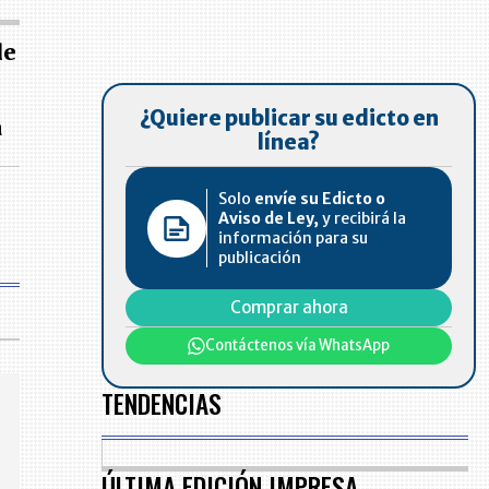
de
¿Quiere publicar su edicto en
a
línea?
Solo
envíe su Edicto o
Aviso de Ley,
y recibirá la
información para su
publicación
Comprar ahora
Contáctenos vía WhatsApp
TENDENCIAS
ÚLTIMA EDICIÓN IMPRESA