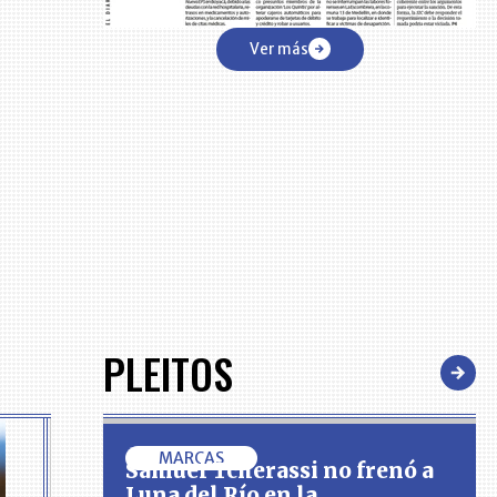
Ver más
PLEITOS
MARCAS
Samuel Tcherassi no frenó a
Luna del Río en la