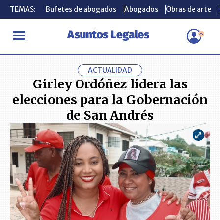
TEMAS:
TEMAS:
Bufetes de abogados
Bufetes de abogados
Abogados
Abogados
Obras de arte
Obras de arte
INICIO
ACTUALIDAD
Girley Ordóñez lidera las elecciones para
ACTUALIDAD
Girley Ordóñez lidera las
elecciones para la Gobernación
de San Andrés