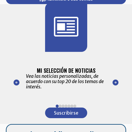
BITÁCORA 
ALERTAS
MI SELECCIÓN DE NOTICIAS
Recopilación
ónico las
Vea las noticias personalizadas, de
económicos 
r nuestro
acuerdo con su top 20 de los temas de
comportamie
amente para
interés.
de las 10.0
ventas en C
Item
1
Suscribirse
of
7