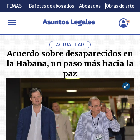
TEMAS:
TEMAS:
Bufetes de abogados
Bufetes de abogados
Abogados
Abogados
Obras de arte
Obras de arte
INICIO
ACTUALIDAD
Acuerdo sobre desaparecidos en la Habana
ACTUALIDAD
Acuerdo sobre desaparecidos en
la Habana, un paso más hacia la
paz