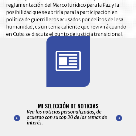
reglamentación del Marco Jurídico para la Paz y la
posibilidad que se abriría para la participación en
política de guerrilleros acusados por delitos de lesa
humanidad, es un tema caliente que revivirá cuando
en Cuba se discuta el punto de justicia transicional.
BITÁCORA 
ALERTAS
MI SELECCIÓN DE NOTICIAS
Recopilación
ónico las
Vea las noticias personalizadas, de
económicos 
r nuestro
acuerdo con su top 20 de los temas de
comportamie
amente para
interés.
de las 10.0
ventas en C