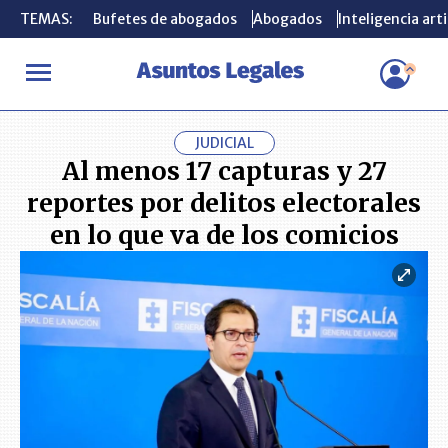
TEMAS:
TEMAS:
Bufetes de abogados
Bufetes de abogados
Abogados
Abogados
Inteligencia arti
Inteligencia arti
INICIO
ACTUALIDAD
Al menos 17 capturas y 27 reportes por deli
JUDICIAL
Al menos 17 capturas y 27
reportes por delitos electorales
en lo que va de los comicios