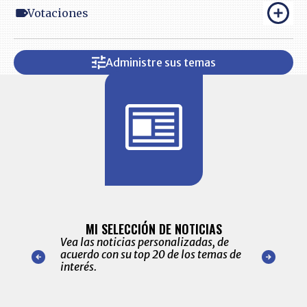
Votaciones
Administre sus temas
BITÁCORA 
ALERTAS
MI SELECCIÓN DE NOTICIAS
Recopilación
ónico las
Vea las noticias personalizadas, de
económicos 
r nuestro
acuerdo con su top 20 de los temas de
comportamie
amente para
interés.
de las 10.0
ventas en C
Item