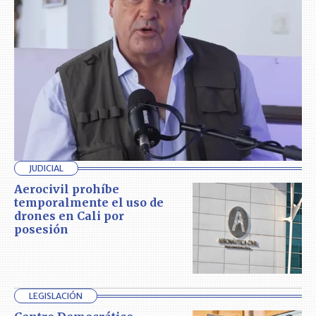
JUDICIAL
Aerocivil prohíbe
temporalmente el uso de
drones en Cali por
posesión
LEGISLACIÓN