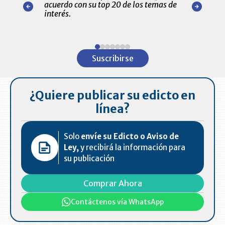
r nuestro
acuerdo con su top 20 de los temas de
comportamie
amente para
interés.
de las 10.0
ventas en C
Item
1
Suscribirse
of
7
¿Quiere publicar su edicto en
línea?
Solo
envíe su Edicto o Aviso de
Ley,
y recibirá la información para
su publicación
Comprar Ahora
Contáctenos vía WhatsApp