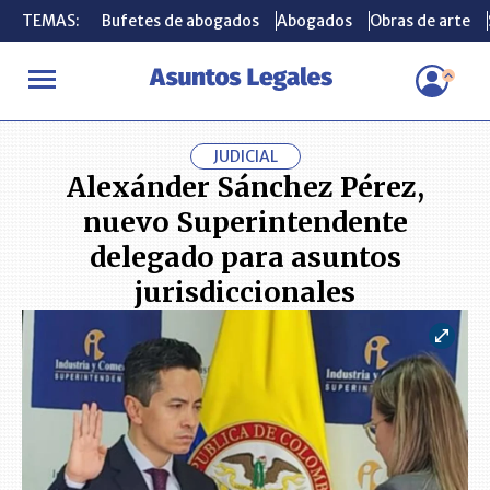
TEMAS:
TEMAS:
Bufetes de abogados
Bufetes de abogados
Abogados
Abogados
Obras de arte
Obras de arte
INICIO
ACTUALIDAD
Alexánder Sánchez Pérez, nuevo Superinte
JUDICIAL
Alexánder Sánchez Pérez,
nuevo Superintendente
delegado para asuntos
jurisdiccionales