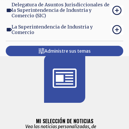
Delegatura de Asuntos Jurisdiccionales de
la Superintendencia de Industria y
Comercio (SIC)
La Superintendencia de Industria y
Comercio
Administre sus temas
BITÁCORA 
ALERTAS
MI SELECCIÓN DE NOTICIAS
Recopilación
ónico las
Vea las noticias personalizadas, de
económicos 