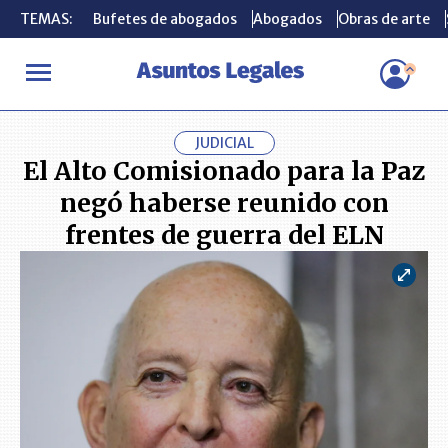
TEMAS:
TEMAS:
Bufetes de abogados
Bufetes de abogados
Abogados
Abogados
Obras de arte
Obras de arte
INICIO
ACTUALIDAD
El Alto Comisionado para la Paz negó habe
JUDICIAL
El Alto Comisionado para la Paz
negó haberse reunido con
frentes de guerra del ELN