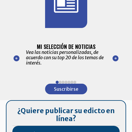
BITÁCORA 
ALERTAS
MI SELECCIÓN DE NOTICIAS
Recopilación
ónico las
Vea las noticias personalizadas, de
económicos 
r nuestro
acuerdo con su top 20 de los temas de
comportamie
amente para
interés.
de las 10.0
ventas en C
Item
1
Suscribirse
of
7
¿Quiere publicar su edicto en
línea?