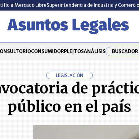
tificial
Mercado Libre
Superintendencia de Industria y Comerci
BUSCADOR 
ONSULTORIO
CONSUMIDOR
PLEITOS
ANÁLISIS
LEGISLACIÓN
vocatoria de práctic
público en el país