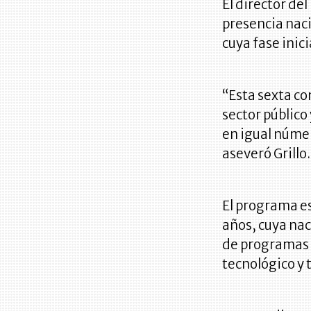
El director de
presencia naci
cuya fase inic
“Esta sexta co
sector público
en igual númer
aseveró Grillo.
El programa es
años, cuya na
de programas d
tecnológico y 