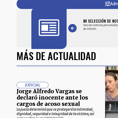
Adm
FICACIONES Y ALERTAS
MI SELECCIÓN DE NO
 en su correo electrónico las noticias seleccionadas por nuestro
Vea las noticias personaliz
 editorial exclusivamente para usted.
de interés.
Item
1
of
MÁS DE ACTUALIDAD
7
JUDICIAL
Jorge Alfredo Vargas se
declaró inocente ante los
cargos de acoso sexual
La jueza determinó que se protegerá la intimidad,
dignidad, seguridad e integridad de la víctima, así