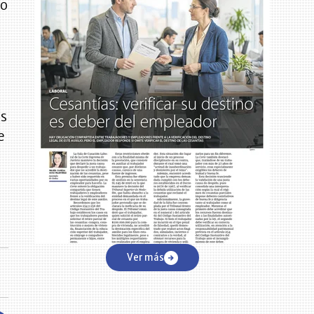
lo
as
e
Ver más