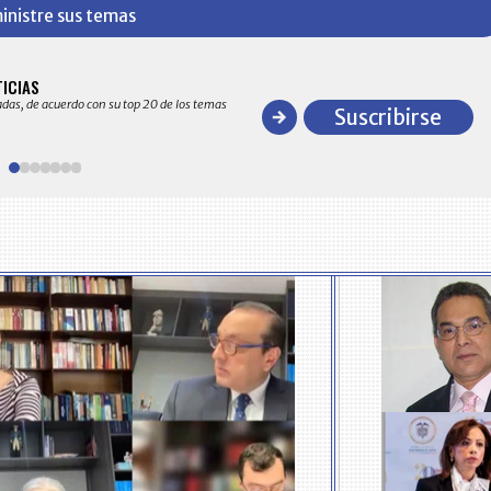
inistre sus temas
BITÁCORA EMPRESARIAL 10.000 LR
TICIAS
Recopilación clasificada por sectores económico
adas, de acuerdo con su top 20 de los temas
comportamiento general y detallado de las 10
Suscribirse
en ventas en Colombia