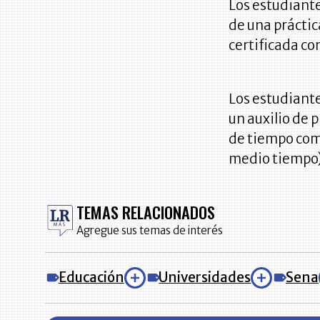
Los estudiante
de una práctic
certificada co
Los estudiante
un auxilio de 
de tiempo comp
medio tiempo)
TEMAS RELACIONADOS
Agregue sus temas de interés
Educación
Universidades
Sena