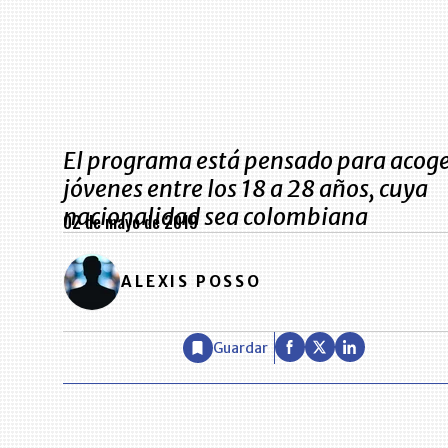
El programa está pensado para acoge
jóvenes entre los 18 a 28 años, cuya
nacionalidad sea colombiana
02 de mayo de 2019
ALEXIS POSSO
Guardar