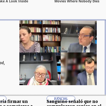
ad,
JUDICIAL
ría firmar un
Sanguino señaló que no