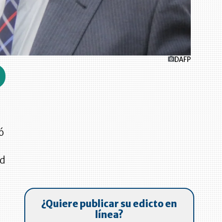
DAFP
ó
ad
¿Quiere publicar su edicto en
línea?