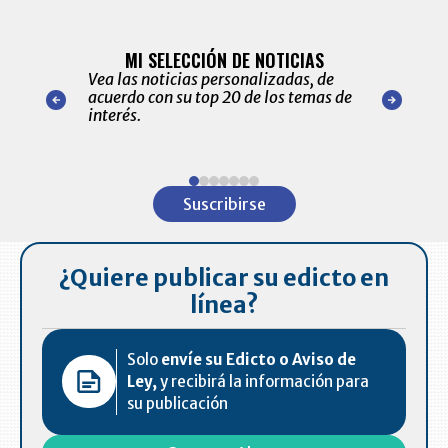
BITÁCORA 
ALERTAS
MI SELECCIÓN DE NOTICIAS
Recopilación
ónico las
Vea las noticias personalizadas, de
económicos 
r nuestro
acuerdo con su top 20 de los temas de
comportamie
amente para
interés.
de las 10.0
ventas en C
Item
1
Suscribirse
of
7
¿Quiere publicar su edicto en
línea?
Solo
envíe su Edicto o Aviso de
Ley,
y recibirá la información para
su publicación