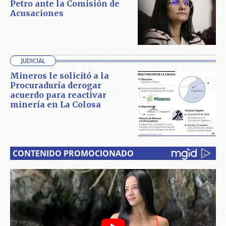
Petro ante la Comisión de
Acusaciones
JUDICIAL
Mineros le solicitó a la
Procuraduría derogar
acuerdo para reactivar
minería en La Colosa