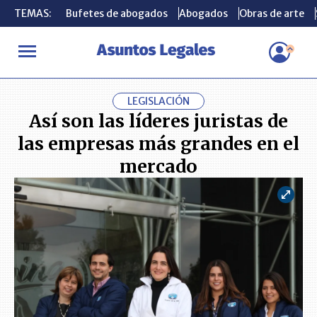
TEMAS:
TEMAS:
Bufetes de abogados
Bufetes de abogados
Abogados
Abogados
Obras de arte
Obras de arte
INICIO
ACTUALIDAD
Así son las líderes juristas de las empres
LEGISLACIÓN
Así son las líderes juristas de
las empresas más grandes en el
mercado