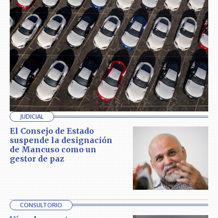
JUDICIAL
El Consejo de Estado
suspende la designación
de Mancuso como un
gestor de paz
CONSULTORIO