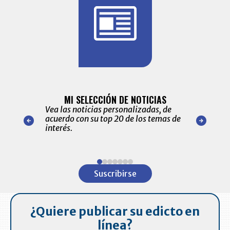
BITÁCORA 
ALERTAS
MI SELECCIÓN DE NOTICIAS
Recopilación
ónico las
Vea las noticias personalizadas, de
económicos 
r nuestro
acuerdo con su top 20 de los temas de
comportamie
amente para
interés.
de las 10.0
ventas en C
Item
1
Suscribirse
of
7
¿Quiere publicar su edicto en
línea?