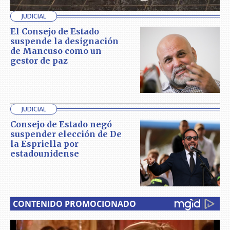
JUDICIAL
El Consejo de Estado
suspende la designación
de Mancuso como un
gestor de paz
JUDICIAL
Consejo de Estado negó
suspender elección de De
la Espriella por
estadounidense