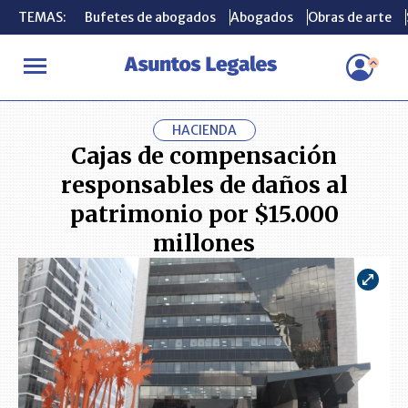
TEMAS:
TEMAS:
Bufetes de abogados
Bufetes de abogados
Abogados
Abogados
Obras de arte
Obras de arte
INICIO
ACTUALIDAD
Cajas de compensación responsables de d
HACIENDA
Cajas de compensación
responsables de daños al
patrimonio por $15.000
millones