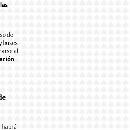
 las
eso de
y buses
rarse al
lación
de
. habrá