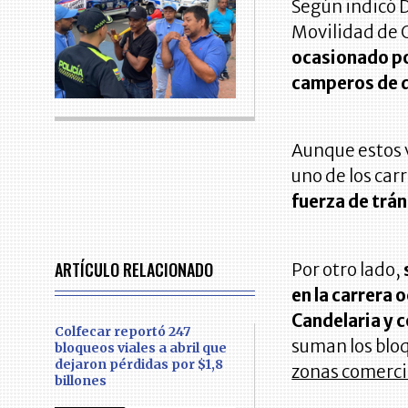
Según indicó D
Movilidad de C
ocasionado po
camperos de d
Aunque estos v
uno de los carr
fuerza de trán
ARTÍCULO RELACIONADO
Por otro lado,
en la carrera 
Candelaria y 
Colfecar reportó 247
suman los bloq
bloqueos viales a abril que
dejaron pérdidas por $1,8
zonas comerci
billones