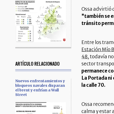
Ossa advirtió 
"también se e
tránsito perm
Entre los tra
Estación Mío B
48,
todavía no
ARTÍCULO RELACIONADO
sector transpo
permanece con
La Portada ni e
Nuevos enfrentamientos y
la calle 70.
bloqueos navales disparan
el brent y enfrían a Wall
Street
Ossa recomendó
calma y estar 