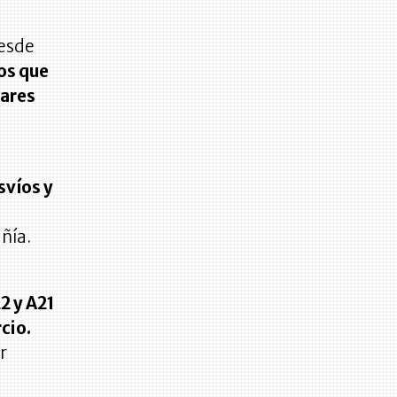
desde
os que
gares
svíos y
añía.
2 y A21
cio.
r