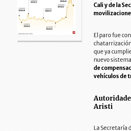
Cali y de la S
movilizaciones
El paro fue co
chatarrización
que ya cumplie
nuevo sistema
de compensaci
vehículos de t
Autoridade
Aristi
La Secretaría 