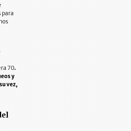
e
s para
unos
e
era 70
.
ueos y
su vez,
del