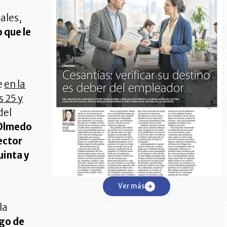
iales,
 que le
e
en la
s 25 y
del
 Olmedo
ector
uinta y
Ver más
la
ago de