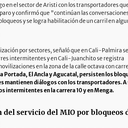
o en el sector de Aristi con los transportadores qu
 paro y confirmó que "continúan las conversacione
bloqueos y se logra habilitación de un carril en alg
lización por sectores, señaló que en Cali-Palmira s
res intermitentes y en Cali-Juanchito se registra
ovilizaciones en la zona de la calle octava con carr
La Portada, El Ancla y Agucatal, persisten los bloq
es mantienen diálogos con los transportadores. A 
s intermitentes en la carrera 10 y en Menga.
 del servicio del MIO por bloqueos 