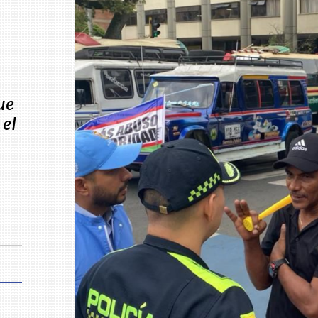
ue
 el