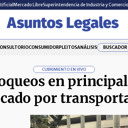
tificial
Mercado Libre
Superintendencia de Industria y Comerci
BUSCADOR 
ONSULTORIO
CONSUMIDOR
PLEITOS
ANÁLISIS
CUBRIMIENTO EN VIVO
loqueos en principal
cado por transport