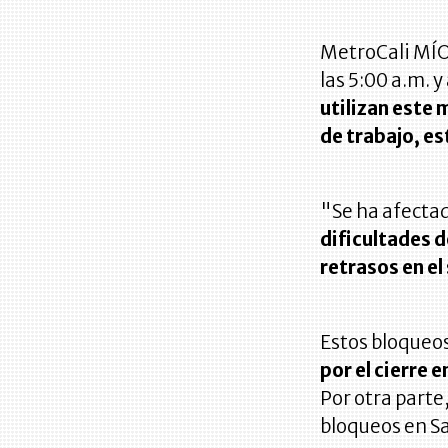
MetroCali MÍO 
las 5:00 a.m. 
utilizan este 
de trabajo, es
"Se ha afecta
dificultades 
retrasos en el
Estos bloqueos
por el cierre 
Por otra parte
bloqueos en Sa