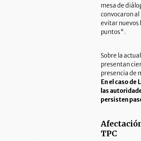
mesa de diálog
convocaron al
evitar nuevos 
puntos".
Sobre la actua
presentan cier
presencia de m
En el caso de 
las autoridad
persisten paso
Afectación
TPC