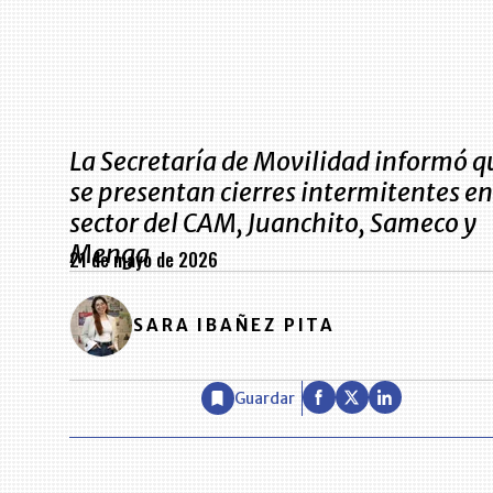
La Secretaría de Movilidad informó q
se presentan cierres intermitentes en
sector del CAM, Juanchito, Sameco y
Menga
21 de mayo de 2026
SARA IBAÑEZ PITA
Guardar