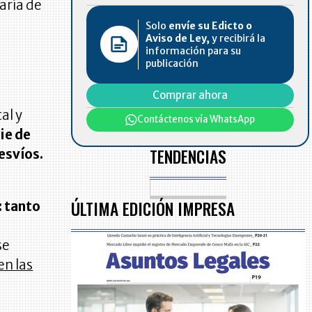
aría de
Solo
envíe su Edicto o
Aviso de Ley,
y recibirá la
información para su
publicación
Comprar ahora
al y
Contáctenos vía WhatsApp
pie de
TENDENCIAS
desvíos.
ÚLTIMA EDICIÓN IMPRESA
: tanto
se
en las