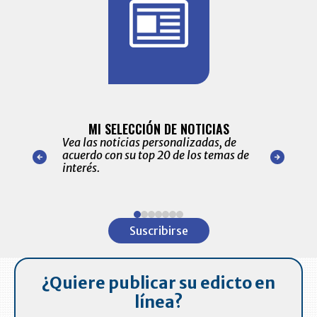
BITÁCORA 
ALERTAS
MI SELECCIÓN DE NOTICIAS
Recopilación
ónico las
Vea las noticias personalizadas, de
económicos 
r nuestro
acuerdo con su top 20 de los temas de
comportamie
amente para
interés.
de las 10.0
ventas en C
Item
1
Suscribirse
of
7
¿Quiere publicar su edicto en
línea?