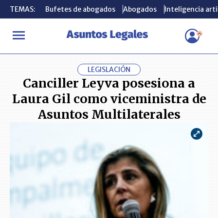
TEMAS:
TEMAS:
Bufetes de abogados
Bufetes de abogados
Abogados
Abogados
Inteligencia arti
Inteligencia arti
INICIO
ACTUALIDAD
Canciller Leyva posesiona a Laura Gil com
LEGISLACIÓN
Canciller Leyva posesiona a
Laura Gil como viceministra de
Asuntos Multilaterales