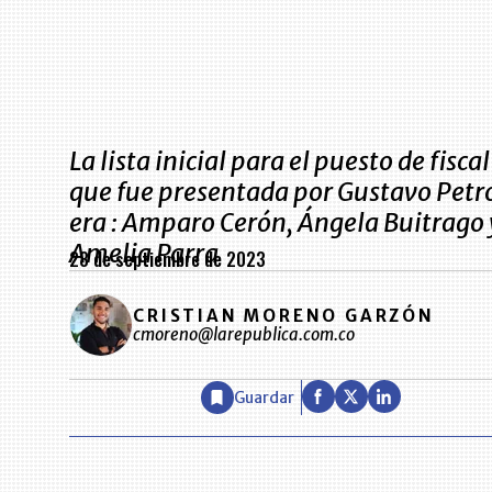
La lista inicial para el puesto de fiscal
que fue presentada por Gustavo Petr
era : Amparo Cerón, Ángela Buitrago 
Amelia Parra
28 de septiembre de 2023
CRISTIAN MORENO GARZÓN
cmoreno@larepublica.com.co
Guardar