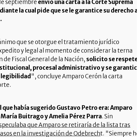
7 de septiembre
envió una carta a la Corte Suprema
diante la cual pide que se le garantice su derecho 
.
ánimo que se otorgue el tratamiento jurídico
pedito y legal al momento de considerar la terna
n de Fiscal General de la Nación,
solicito se respet
stitucional, procesal administrativo y se garanti
 legibilidad
", concluye Amparo Cerón la carta
orte.
ial que había sugerido Gustavo Petro era: Amparo
 María Buitrago y Amelia Pérez Parra
. Sin
speculaba que Amparo se retiraría de la lista tras
rasos en la investigación de Odebrech
t. "Siempre 