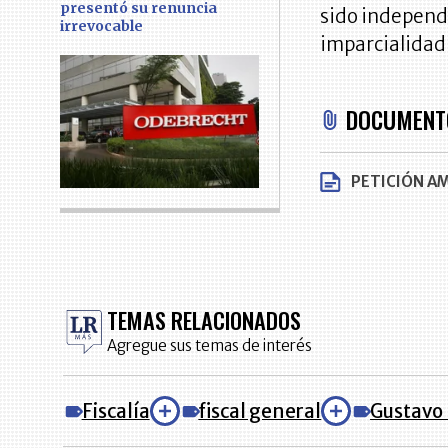
presentó su renuncia
sido independi
irrevocable
imparcialidad"
DOCUMENT
PETICIÓN A
TEMAS RELACIONADOS
Agregue sus temas de interés
Fiscalía
fiscal general
Gustavo 