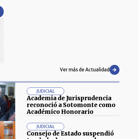
CENTRO DE CONVENCIONES
Reviva en primera fila todos los foros y cátedras LR. Espacios de
s y regiones del
conocimiento alrededor de los temas económicos, empresariales y
.000 primeras empresas
financieros que permiten el posicionamiento y desarrollo de los
negocios en el país.
Ver más de Actualidad
JUDICIAL
Academia de Jurisprudencia
reconoció a Sotomonte como
Académico Honorario
JUDICIAL
Consejo de Estado suspendió