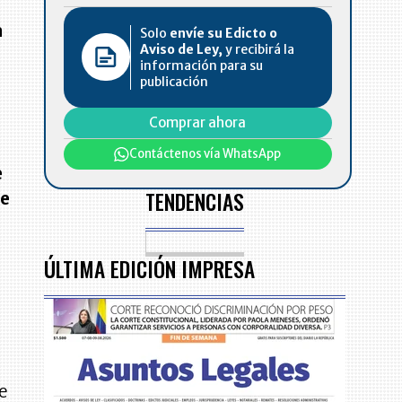
a
Solo
envíe su Edicto o
Aviso de Ley,
y recibirá la
información para su
publicación
Comprar ahora
Contáctenos vía WhatsApp
e
TENDENCIAS
ce
ÚLTIMA EDICIÓN IMPRESA
he