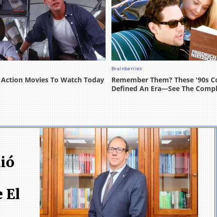
ió
 El