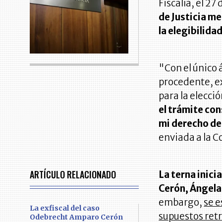
Fiscalía, el 2
de Justicia me
la elegibilidad
"Con el único 
procedente, ex
para la elecció
el trámite con
mi derecho de
enviada a la C
ARTÍCULO RELACIONADO
La terna inic
Cerón, Ángela
embargo,
se e
La exfiscal del caso
supuestos ret
Odebrecht Amparo Cerón