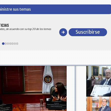
inistre sus temas
BITÁCORA EMPRESARIAL 10.000 LR
TICIAS
Recopilación clasificada por sectores económico
adas, de acuerdo con su top 20 de los temas
comportamiento general y detallado de las 10
Suscribirse
en ventas en Colombia