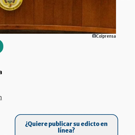
Colprensa
a
n
¿Quiere publicar su edicto en
línea?