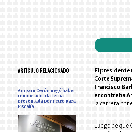
ARTÍCULO RELACIONADO
El presidente
Corte Suprema
Francisco Barb
Amparo Cerón negó haber
encontraba A
renunciado a la terna
presentada por Petro para
la carrera por
Fiscalía
Luego de que C