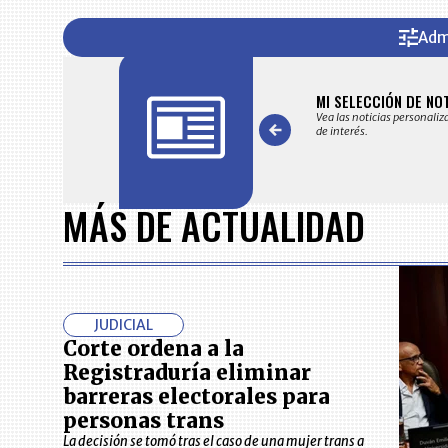
Adm
FICACIONES Y ALERTAS
MI SELECCIÓN DE NO
 en su correo electrónico las noticias seleccionadas por nuestro
Vea las noticias personaliz
 editorial exclusivamente para usted.
de interés.
Item
1
MÁS DE ACTUALIDAD
of
7
JUDICIAL
Corte ordena a la
Registraduría eliminar
barreras electorales para
personas trans
La decisión se tomó tras el caso de una mujer trans a