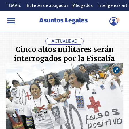
TEMAS:
TEMAS:
Bufetes de abogados
Bufetes de abogados
Abogados
Abogados
Inteligencia arti
Inteligencia arti
INICIO
ACTUALIDAD
Cinco altos militares serán interrogados po
ACTUALIDAD
Cinco altos militares serán
interrogados por la Fiscalía