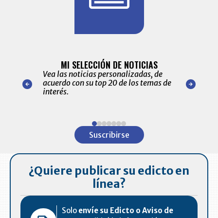
BITÁCORA 
ALERTAS
MI SELECCIÓN DE NOTICIAS
Recopilación
ónico las
Vea las noticias personalizadas, de
económicos 
r nuestro
acuerdo con su top 20 de los temas de
comportamie
amente para
interés.
de las 10.0
ventas en C
Item
1
Suscribirse
of
7
¿Quiere publicar su edicto en
línea?
Solo
envíe su Edicto o Aviso de