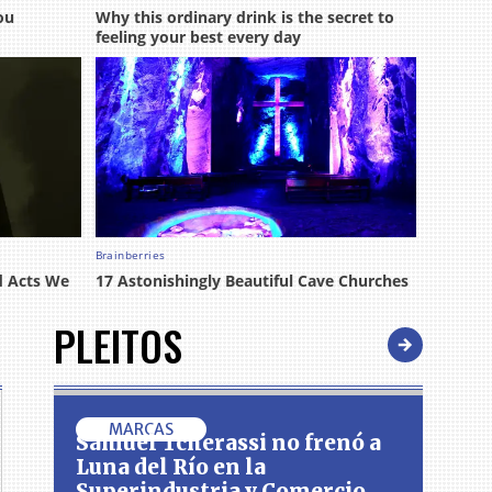
PLEITOS
MARCAS
Samuel Tcherassi no frenó a
Luna del Río en la
Superindustria y Comercio