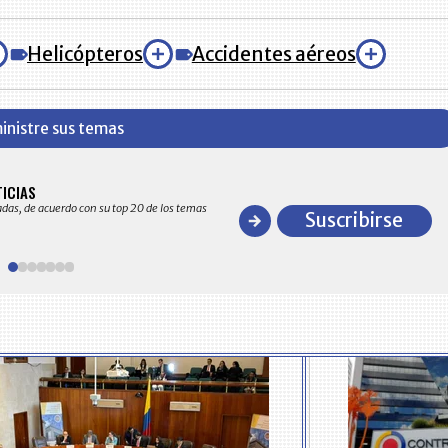
Helicópteros
Accidentes aéreos
inistre sus temas
BITÁCORA EMPRESARIAL 10.000 LR
TICIAS
Recopilación clasificada por sectores económico
adas, de acuerdo con su top 20 de los temas
comportamiento general y detallado de las 10
Suscribirse
en ventas en Colombia