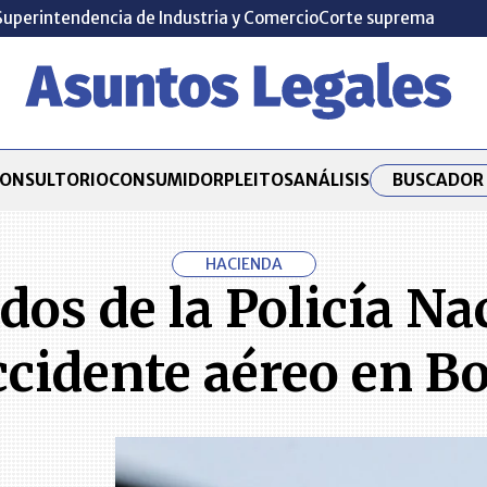
Superintendencia de Industria y Comercio
Corte suprema
BUSCADOR 
ONSULTORIO
CONSUMIDOR
PLEITOS
ANÁLISIS
HACIENDA
os de la Policía N
ccidente aéreo en Bo