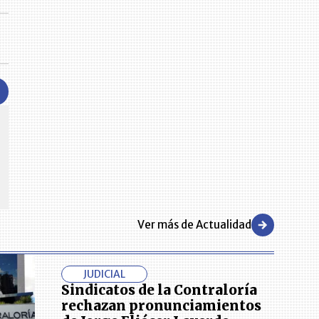
CENTRO DE CONVENCIONES
Reviva en primera fila todos los foros y cátedras LR. Espacios de
s y regiones del
conocimiento alrededor de los temas económicos, empresariales y
.000 primeras empresas
financieros que permiten el posicionamiento y desarrollo de los
negocios en el país.
Ver más de Actualidad
JUDICIAL
Sindicatos de la Contraloría
rechazan pronunciamientos