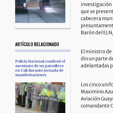
investigación 
que se present
cabecera munic
presuntamente
Barón del ELN,
ARTÍCULO RELACIONADO
El ministro de
dio un parte d
Policía Nacional condenó el
adelantadas po
asesinato de un patrullero
en Cali durante jornada de
manifestaciones
Los cinco unif
Maximino Azue
Aviación Guay
comandante Co