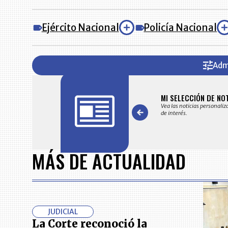
Ejército Nacional
Policía Nacional
Adm
FICACIONES Y ALERTAS
MI SELECCIÓN DE NO
 en su correo electrónico las noticias seleccionadas por nuestro
Vea las noticias personaliz
 editorial exclusivamente para usted.
de interés.
Item
1
MÁS DE ACTUALIDAD
of
7
JUDICIAL
La Corte reconoció la