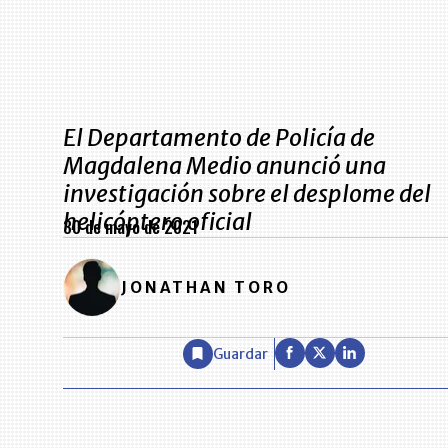
El Departamento de Policía de
Magdalena Medio anunció una
investigación sobre el desplome del
helicóptero oficial
30 de mayo de 2021
JONATHAN TORO
Guardar