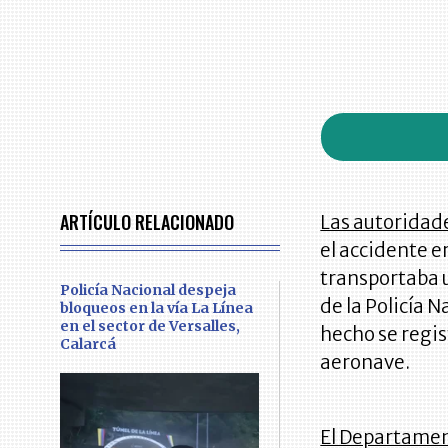
ARTÍCULO RELACIONADO
Las autoridad
el accidente 
transportaba 
Policía Nacional despeja
de la Policía 
bloqueos en la vía La Línea
en el sector de Versalles,
hecho se regis
Calarcá
aeronave.
El Departame