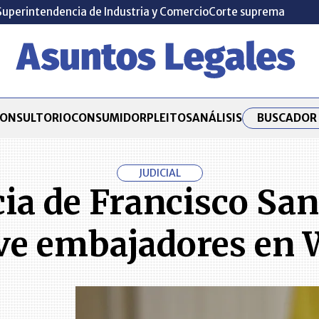
Superintendencia de Industria y Comercio
Corte suprema
BUSCADOR 
ONSULTORIO
CONSUMIDOR
PLEITOS
ANÁLISIS
JUDICIAL
ia de Francisco Sant
ve embajadores en