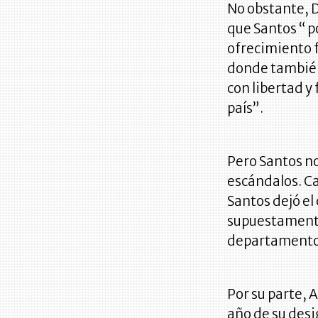
No obstante, D
que Santos “ p
ofrecimiento f
donde también 
con libertad y
país”.
Pero Santos no
escándalos. C
Santos dejó el
supuestamente
departamento 
Por su parte, 
año de su des