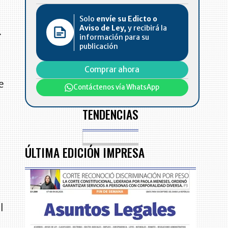
Solo
envíe su Edicto o
Aviso de Ley,
y recibirá la
.
información para su
publicación
Comprar ahora
e
Contáctenos vía WhatsApp
TENDENCIAS
ÚLTIMA EDICIÓN IMPRESA
l
n