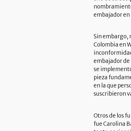
nombramiento
embajador en 
Sin embargo, n
Colombia en W
inconformidad
embajador de 
se implementó
pieza fundamen
en la que perso
suscribieron v
Otros de los f
fue Carolina 