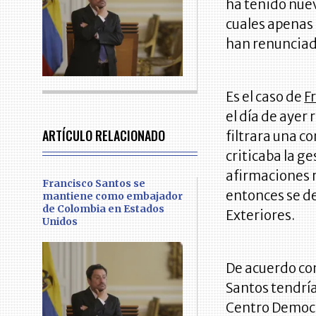
ha tenido nue
cuales apenas
han renunciad
Es el caso de
F
el día de ayer
ARTÍCULO RELACIONADO
filtrara una c
criticaba la g
afirmaciones r
Francisco Santos se
entonces se d
mantiene como embajador
de Colombia en Estados
Exteriores.
Unidos
De acuerdo con
Santos tendría
Centro Democrá