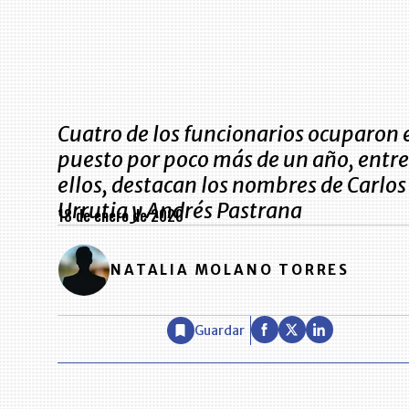
Cuatro de los funcionarios ocuparon 
puesto por poco más de un año, entre
ellos, destacan los nombres de Carlos
Urrutia y Andrés Pastrana
18 de enero de 2020
NATALIA MOLANO TORRES
Guardar