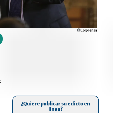
Colprensa
s
¿Quiere publicar su edicto en
a
línea?