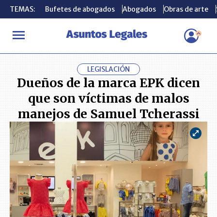
TEMAS:
TEMAS:
Bufetes de abogados
Bufetes de abogados
Abogados
Abogados
Obras de arte
Obras de arte
INICIO
ACTUALIDAD
Dueños de la marca EPK dicen que son víc
LEGISLACIÓN
Dueños de la marca EPK dicen
que son víctimas de malos
manejos de Samuel Tcherassi