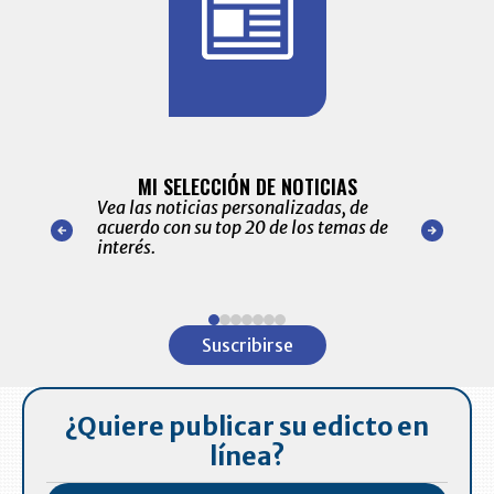
BITÁCORA 
ALERTAS
MI SELECCIÓN DE NOTICIAS
Recopilación
ónico las
Vea las noticias personalizadas, de
económicos 
r nuestro
acuerdo con su top 20 de los temas de
comportamie
amente para
interés.
de las 10.0
ventas en C
Item
1
Suscribirse
of
7
¿Quiere publicar su edicto en
línea?