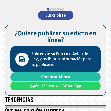
Item
1
Suscribirse
of
7
¿Quiere publicar su edicto en
línea?
Solo
envíe su Edicto o Aviso de
Ley,
y recibirá la información para
su publicación
Comprar Ahora
Contáctenos vía WhatsApp
TENDENCIAS