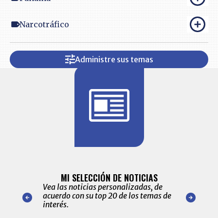
Narcotráfico
Administre sus temas
BITÁCORA 
ALERTAS
MI SELECCIÓN DE NOTICIAS
Recopilación
ónico las
Vea las noticias personalizadas, de
económicos 
r nuestro
acuerdo con su top 20 de los temas de
comportamie
amente para
interés.
de las 10.0
ventas en C