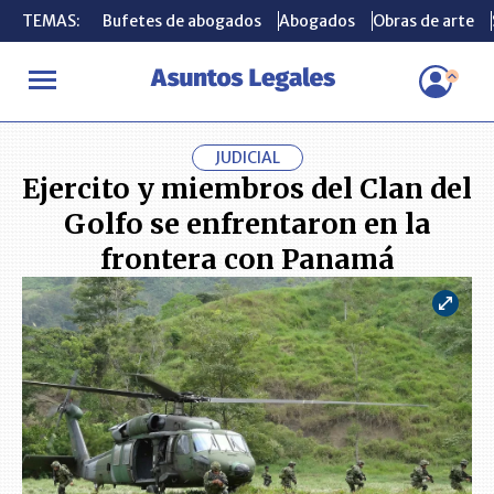
TEMAS:
TEMAS:
Bufetes de abogados
Bufetes de abogados
Abogados
Abogados
Obras de arte
Obras de arte
INICIO
ACTUALIDAD
Ejercito y miembros del Clan del Golfo se
JUDICIAL
Ejercito y miembros del Clan del
Golfo se enfrentaron en la
frontera con Panamá