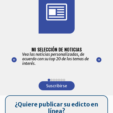
BITÁCORA 
ALERTAS
MI SELECCIÓN DE NOTICIAS
Recopilación
ónico las
Vea las noticias personalizadas, de
económicos 
r nuestro
acuerdo con su top 20 de los temas de
comportamie
amente para
interés.
de las 10.0
ventas en C
Item
1
Suscribirse
of
7
¿Quiere publicar su edicto en
línea?