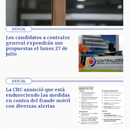
JUDICIAL
Los candidatos a contralor
general expondrán sus
propuestas el lunes 27 de
julio
JUDICIAL
La CRC anunció que está
endureciendo las medidas
en contra del fraude móvil
con diversas alertas