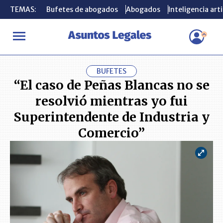
TEMAS:
TEMAS:
Bufetes de abogados
Bufetes de abogados
Abogados
Abogados
Inteligencia arti
Inteligencia arti
INICIO
ACTUALIDAD
“El caso de Peñas Blancas no se resolvió 
BUFETES
“El caso de Peñas Blancas no se
resolvió mientras yo fui
Superintendente de Industria y
Comercio”